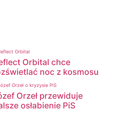
eflect Orbital chce
ozświetlać noc z kosmosu
ózef Orzeł przewiduje
alsze osłabienie PiS