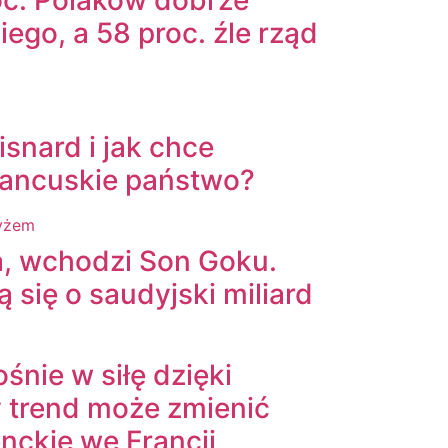
ego, a 58 proc. źle rząd
isnard i jak chce
ancuskie państwo?
a, wchodzi Son Goku.
ą się o saudyjski miliard
śnie w siłę dzięki
 trend może zmienić
nckie we Francji