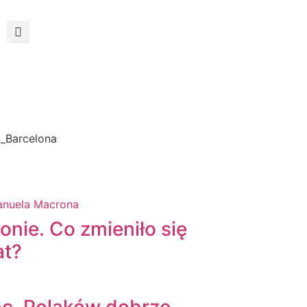
onie. Co zmieniło się
at?
oc. Polaków dobrze