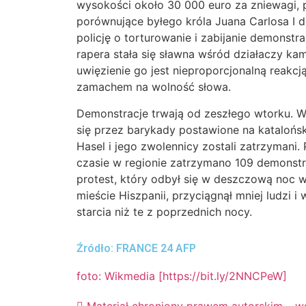
wysokości około 30 000 euro za zniewagi, 
porównujące byłego króla Juana Carlosa I do
policję o torturowanie i zabijanie demonst
rapera stała się sławna wśród działaczy kam
uwięzienie go jest nieproporcjonalną reakcj
zamachem na wolność słowa.
Demonstracje trwają od zeszłego wtorku. W
się przez barykady postawione na katalońsk
Hasel i jego zwolennicy zostali zatrzymani. 
czasie w regionie zatrzymano 109 demonst
protest, który odbył się w deszczową noc w
mieście Hiszpanii, przyciągnął mniej ludzi 
starcia niż te z poprzednich nocy.
Źródło:
FRANCE 24 AFP
foto: Wikmedia [https://bit.ly/2NNCPeW]