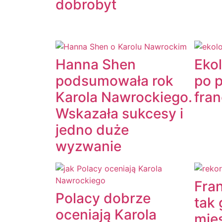
dobrobyt
Hanna Shen
Eko
podsumowała rok
po 
Karola Nawrockiego.
fra
Wskazała sukcesy i
jedno duże
wyzwanie
Fran
Polacy dobrze
tak
oceniają Karola
mie