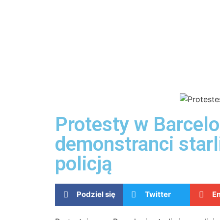
Protesty w Barcelo
demonstranci starli
policją
Podziel się
Twitter
Em