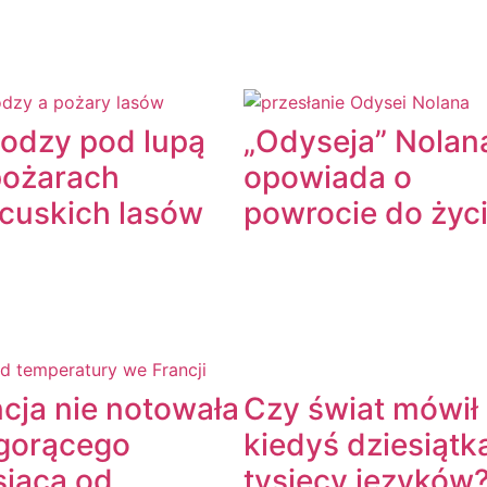
lodzy pod lupą
„Odyseja” Nolan
pożarach
opowiada o
ncuskich lasów
powrocie do życ
cja nie notowała
Czy świat mówił
 gorącego
kiedyś dziesiątk
siąca od
tysięcy języków