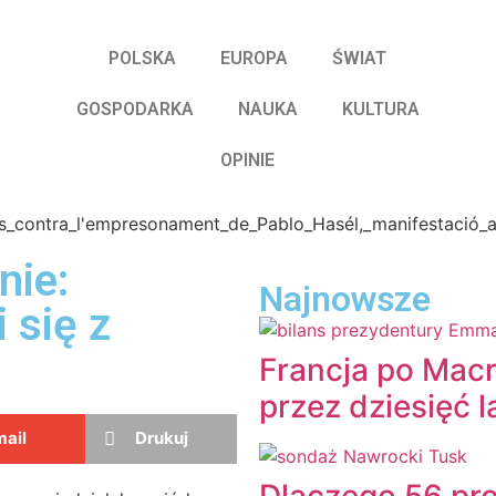
POLSKA
EUROPA
ŚWIAT
GOSPODARKA
NAUKA
KULTURA
OPINIE
nie:
Najnowsze
 się z
Francja po Macr
przez dziesięć l
ail
Drukuj
Dlaczego 56 pr