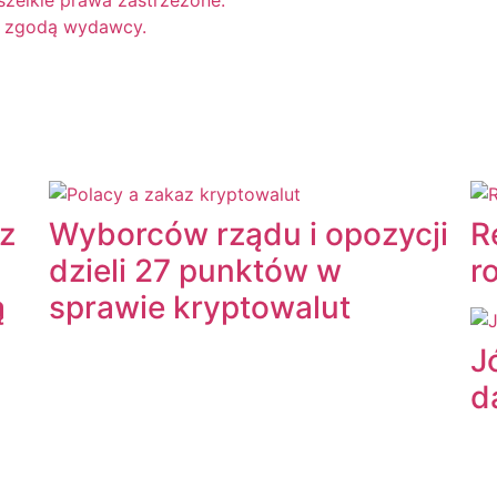
zelkie prawa zastrzeżone.
za zgodą wydawcy.
 z
Wyborców rządu i opozycji
R
dzieli 27 punktów w
r
ą
sprawie kryptowalut
J
d