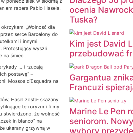
ją w poniedziałek w siódmą z
ocenia Nawrocki
niem rapera Pablo Hasela.
Tuska?
okrzykami „Wolność dla
przez serce Barcelony do
butelkami i innymi
Kim jest David L
 Protestujący wyszli
przebudować fr
e na śmieci.
rykady … i rzucają
ich postawę” –
Gargantua znik
onii Mossos d’Esquadra na
Francuzi spieraj
dów, Hasel został skazany
fikujące terroryzm i filmy
Marine Le Pen ro
u stwierdzono, że wolność
seniorom. Nowy
czek in blanco” na
kże ukarany grzywną w
wybory prezyde