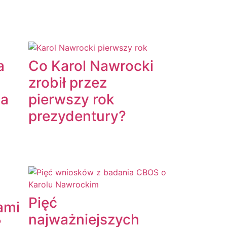
a
Co Karol Nawrocki
zrobił przez
ia
pierwszy rok
prezydentury?
Pięć
ami
najważniejszych
?