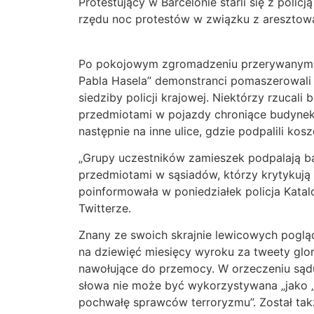
Protestujący w Barcelonie starli się z polic
rzędu noc protestów w związku z aresztowa
Po pokojowym zgromadzeniu przerywanym 
Pabla Hasela” demonstranci pomaszerowali 
siedziby policji krajowej. Niektórzy rzucali 
przedmiotami w pojazdy chroniące budynek.
następnie na inne ulice, gdzie podpalili kosz
„Grupy uczestników zamieszek podpalają ba
przedmiotami w sąsiadów, którzy krytykują 
poinformowała w poniedziałek policja Katal
Twitterze.
Znany ze swoich skrajnie lewicowych poglą
na dziewięć miesięcy wyroku za tweety glory
nawołujące do przemocy. W orzeczeniu sąd
słowa nie może być wykorzystywana „jako „
pochwałę sprawców terroryzmu”. Został ta