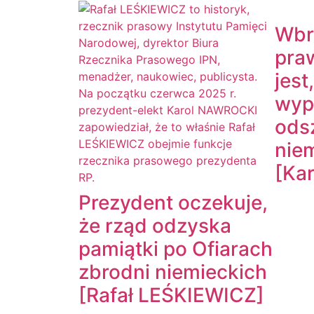
Wbr
praw
jest
wypł
ods
nie
[Ka
Prezydent oczekuje,
że rząd odzyska
pamiątki po Ofiarach
zbrodni niemieckich
[Rafał LEŚKIEWICZ]