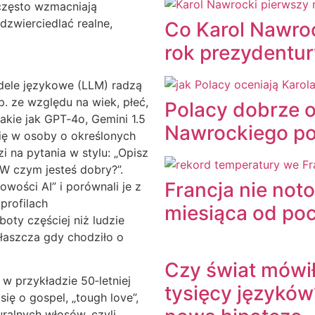
często wzmacniają
zwierciedlać realne,
Co Karol Nawroc
rok prezydentu
odele językowe (LLM) radzą
. ze względu na wiek, płeć,
Polacy dobrze o
akie jak GPT‑4o, Gemini 1.5
Nawrockiego po
się w osoby o określonych
 na pytania w stylu: „Opisz
 W czym jesteś dobry?”.
Francja nie not
wości AI” i porównali je z
profilach
miesiąca od po
oty częściej niż ludzie
łaszcza gdy chodziło o
Czy świat mówił
w przykładzie 50‑letniej
tysięcy językó
ię o gospel, „tough love”,
uralnych włosów, czyli