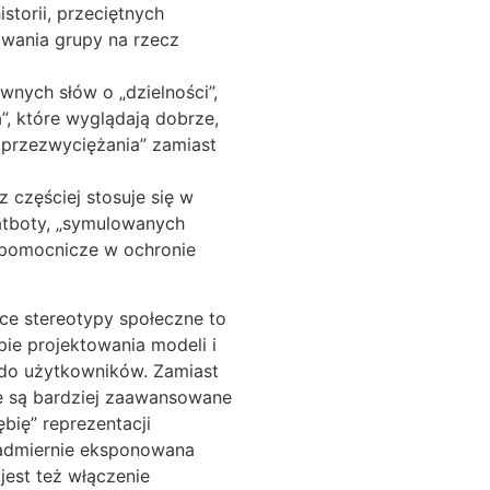
torii, przeciętnych
wania grupy na rzecz
wnych słów o „dzielności”,
”, które wyglądają dobrze,
 i przezwyciężania” zamiast
 częściej stosuje się w
atboty, „symulowanych
 pomocnicze w ochronie
ce stereotypy społeczne to
pie projektowania modeli i
e do użytkowników. Zamiast
e są bardziej zaawansowane
ębię” reprezentacji
 nadmiernie eksponowana
jest też włączenie