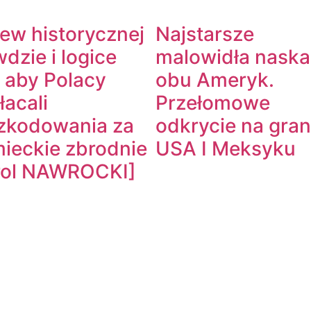
ew historycznej
Najstarsze
dzie i logice
malowidła naska
, aby Polacy
obu Ameryk.
acali
Przełomowe
zkodowania za
odkrycie na gran
mieckie zbrodnie
USA I Meksyku
rol NAWROCKI]