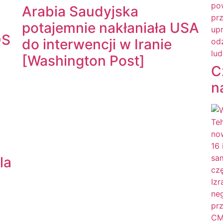
Arabia Saudyjska
potajemnie nakłaniała USA
OS
do interwencji w Iranie
[Washington Post]
C
n
la