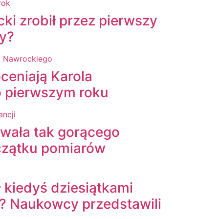
ki zrobił przez pierwszy
ry?
ceniają Karola
 pierwszym roku
owała tak gorącego
czątku pomiarów
 kiedyś dziesiątkami
w? Naukowcy przedstawili