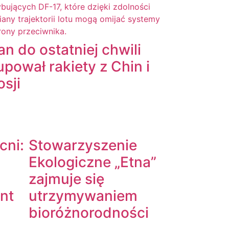
ran do ostatniej chwili
upował rakiety z Chin i
osji
cni:
Stowarzyszenie
Ekologiczne „Etna”
zajmuje się
int
utrzymywaniem
bioróżnorodności