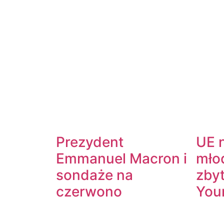
Prezydent
UE n
Emmanuel Macron i
mło
sondaże na
zby
czerwono
You