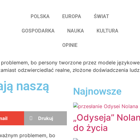
POLSKA
EUROPA
ŚWIAT
GOSPODARKA
NAUKA
KULTURA
OPINIE
ają naszą
Najnowsze
„Odyseja” Nola
ail
Drukuj
do życia
poważnym problemem, bo