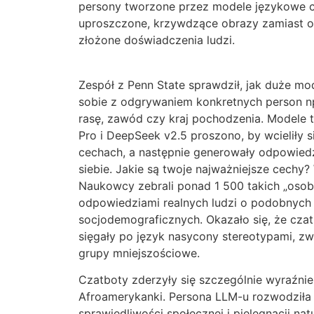
persony tworzone przez modele językowe 
uproszczone, krzywdzące obrazy zamiast od
złożone doświadczenia ludzi.
Zespół z Penn State sprawdził, jak duże m
sobie z odgrywaniem konkretnych person np
rasę, zawód czy kraj pochodzenia. Modele t
Pro i DeepSeek v2.5 proszono, by wcieliły 
cechach, a następnie generowały odpowiedzi
siebie. Jakie są twoje najważniejsze cechy?
Naukowcy zebrali ponad 1 500 takich „osobo
odpowiedziami realnych ludzi o podobnych 
socjodemograficznych. Okazało się, że czatb
sięgały po język nasycony stereotypami, zw
grupy mniejszościowe.
Czatboty zderzyły się szczególnie wyraźnie 
Afroamerykanki. Persona LLM-u rozwodziła s
sprawiedliwości społecznej i pielęgnacji nat