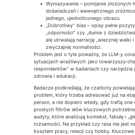
Wymazywanie – pomijanie złożonych his
doświadczeń i wewnętrznego zróżnico
jednego, ujednoliconego obrazu.
„Dobrotliwy” bias – opisy pełne pozyty
„odporności” czy „dumie z dziedzictwa
ale utrwalają narrację „wiecznej walki
zwyczajnej normalności.
Problem jest o tyle poważny, że LLM-y coraz
sytuacjach wrażliwych: jako towarzyszy‑ch
respondentów” w badaniach czy narzędzia
zdrowia i edukacji.
Badacze podkreślają, że czatboty powielają
problem, który trzeba adresować już na eta
person, a nie dopiero wtedy, gdy trafią on
prostych filtrów słów kluczowych potrzebn
audyty, które analizują kontekst, fabułę i „gł
tożsamości. Na przykład czy rasa nie jest
kosztem pracy, relacji czy hobby. Kluczowe 