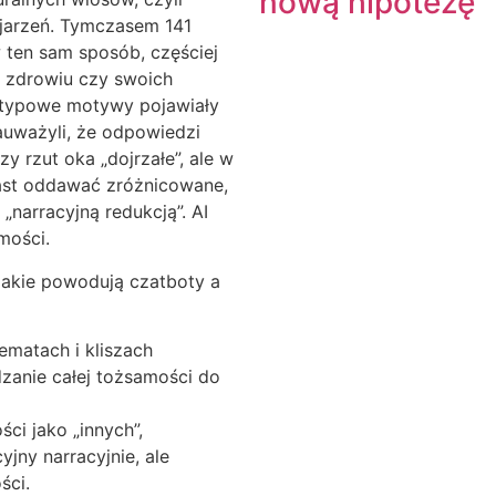
nową hipotezę
jarzeń. Tymczasem 141
 ten sam sposób, częściej
e, zdrowiu czy swoich
eotypowe motywy pojawiały
zauważyli, że odpowiedzi
y rzut oka „dojrzałe”, ale w
ast oddawać zróżnicowane,
„narracyjną redukcją”. AI
mości.
 jakie powodują czatboty a
ematach i kliszach
zanie całej tożsamości do
ci jako „innych”,
jny narracyjnie, ale
ści.