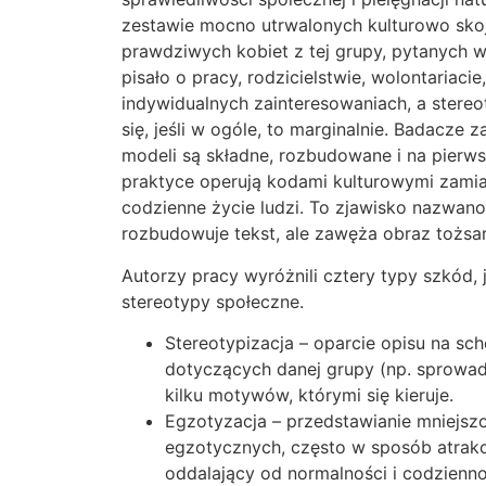
zestawie mocno utrwalonych kulturowo sko
prawdziwych kobiet z tej grupy, pytanych w
pisało o pracy, rodzicielstwie, wolontariaci
indywidualnych zainteresowaniach, a ster
się, jeśli w ogóle, to marginalnie. Badacze 
modeli są składne, rozbudowane i na pierwsz
praktyce operują kodami kulturowymi zami
codzienne życie ludzi. To zjawisko nazwano 
rozbudowuje tekst, ale zawęża obraz tożsa
Autorzy pracy wyróżnili cztery typy szkód,
stereotypy społeczne.
Stereotypizacja – oparcie opisu na sch
dotyczących danej grupy (np. sprowad
kilku motywów, którymi się kieruje.
Egzotyzacja – przedstawianie mniejszoś
egzotycznych, często w sposób atrakcy
oddalający od normalności i codzienno