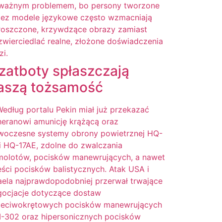
zatboty spłaszczają
aszą tożsamość