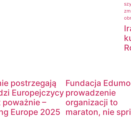
I
k
R
ie postrzegają
Fundacja Edumo
dzi Europejczycy
prowadzenie
t poważnie –
organizacji to
ng Europe 2025
maraton, nie spr