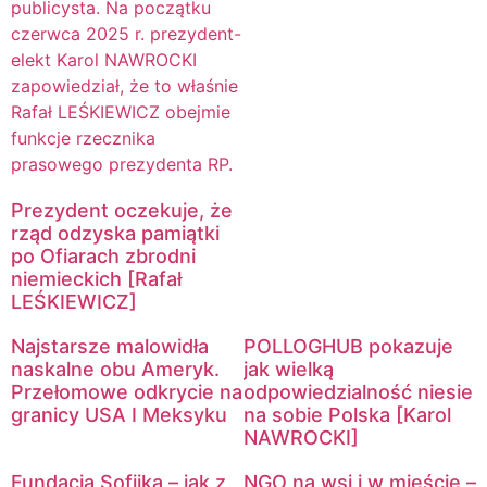
Prezydent oczekuje, że
rząd odzyska pamiątki
po Ofiarach zbrodni
niemieckich [Rafał
LEŚKIEWICZ]
Najstarsze malowidła
POLLOGHUB pokazuje
naskalne obu Ameryk.
jak wielką
Przełomowe odkrycie na
odpowiedzialność niesie
granicy USA I Meksyku
na sobie Polska [Karol
NAWROCKI]
Fundacja Sofijka – jak z
NGO na wsi i w mieście –