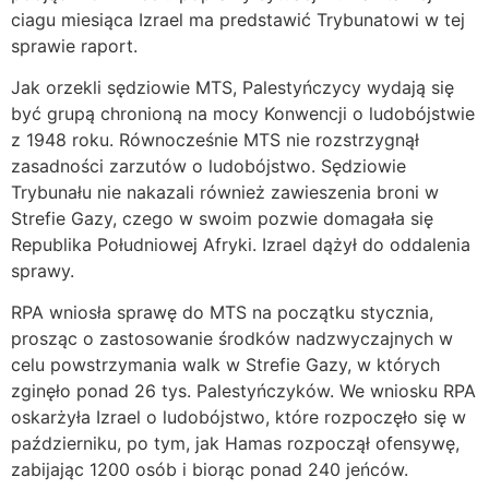
ciagu miesiąca Izrael ma predstawić Trybunatowi w tej
sprawie raport.
Jak orzekli sędziowie MTS, Palestyńczycy wydają się
być grupą chronioną na mocy Konwencji o ludobójstwie
z 1948 roku. Równocześnie MTS nie rozstrzygnął
zasadności zarzutów o ludobójstwo. Sędziowie
Trybunału nie nakazali również zawieszenia broni w
Strefie Gazy, czego w swoim pozwie domagała się
Republika Południowej Afryki. Izrael dążył do oddalenia
sprawy.
RPA wniosła sprawę do MTS na początku stycznia,
prosząc o zastosowanie środków nadzwyczajnych w
celu powstrzymania walk w Strefie Gazy, w których
zginęło ponad 26 tys. Palestyńczyków. We wniosku RPA
oskarżyła Izrael o ludobójstwo, które rozpoczęło się w
październiku, po tym, jak Hamas rozpoczął ofensywę,
zabijając 1200 osób i biorąc ponad 240 jeńców.