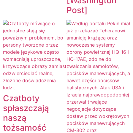
[Washington
Post]
Czatboty
spłaszczają
naszą
tożsamość