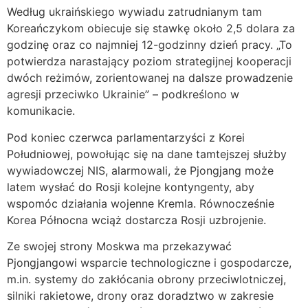
Według ukraińskiego wywiadu zatrudnianym tam
Koreańczykom obiecuje się stawkę około 2,5 dolara za
godzinę oraz co najmniej 12-godzinny dzień pracy. „To
potwierdza narastający poziom strategijnej kooperacji
dwóch reżimów, zorientowanej na dalsze prowadzenie
agresji przeciwko Ukrainie” – podkreślono w
komunikacie.
Pod koniec czerwca parlamentarzyści z Korei
Południowej, powołując się na dane tamtejszej służby
wywiadowczej NIS, alarmowali, że Pjongjang może
latem wysłać do Rosji kolejne kontyngenty, aby
wspomóc działania wojenne Kremla. Równocześnie
Korea Północna wciąż dostarcza Rosji uzbrojenie.
Ze swojej strony Moskwa ma przekazywać
Pjongjangowi wsparcie technologiczne i gospodarcze,
m.in. systemy do zakłócania obrony przeciwlotniczej,
silniki rakietowe, drony oraz doradztwo w zakresie