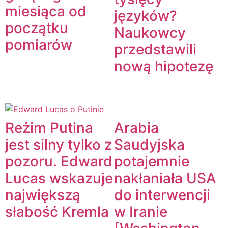
miesiąca od
języków?
początku
Naukowcy
pomiarów
przedstawili
nową hipotezę
Reżim Putina
Arabia
jest silny tylko z
Saudyjska
pozoru. Edward
potajemnie
Lucas wskazuje
nakłaniała USA
największą
do interwencji
słabość Kremla
w Iranie