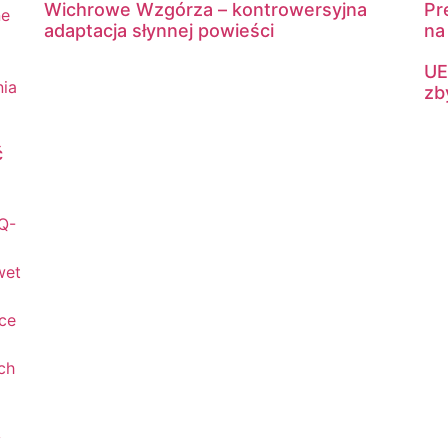
Wichrowe Wzgórza – kontrowersyjna
Pr
adaptacja słynnej powieści
na
UE
zb
ć