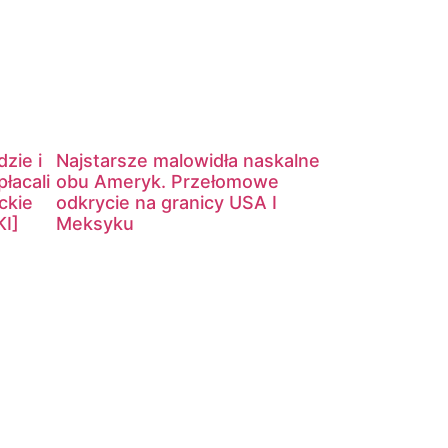
zie i
Najstarsze malowidła naskalne
płacali
obu Ameryk. Przełomowe
ckie
odkrycie na granicy USA I
I]
Meksyku