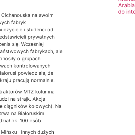
Arabia
do int
ła Cichanouska na swoim
ych fabryk i
auczyciele i studenci od
zedstawicieli prywatnych
enia się. Wcześniej
państwowych fabrykach, ale
onosiły o grupach
stwach kontrolowanych
orusi powiedziała, że ​​
raju pracują normalnie.
e traktorów MTZ kolumna
dzi na strajk. Akcja
ce ciągników kołowych). Na
trwa na Białoruskim
ział ok. 100 osób.
 Mińsku i innych dużych