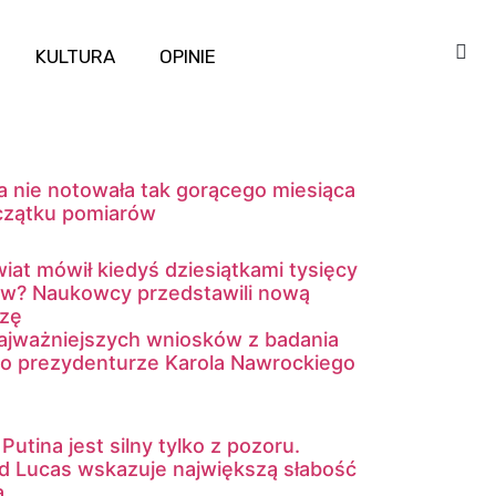
KULTURA
OPINIE
a nie notowała tak gorącego miesiąca
czątku pomiarów
iat mówił kiedyś dziesiątkami tysięcy
ów? Naukowcy przedstawili nową
ezę
ajważniejszych wniosków z badania
o prezydenturze Karola Nawrockiego
Putina jest silny tylko z pozoru.
d Lucas wskazuje największą słabość
a