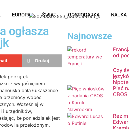
A
EUROPA
ŚWIAT
GOSPODARKA
NAUKA
ja ogłasza
Najnowsze
jk
Francj
od po
ail
Drukuj
Czy św
język
ałek początek
hipot
iązku z wygaśnięciem
Pięć n
chanouska dała Łukaszence
CBOS 
nie przemocy wobec
ycznych. Wcześniej w
i i urzędników,
Reżim 
ślając, że poniedziałek jest
Edwar
rodowi a przełożonym.
Kreml