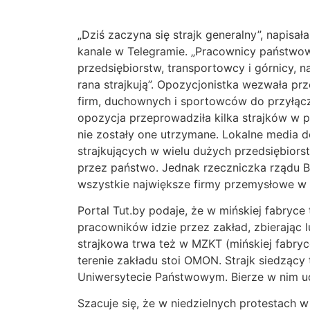
„Dziś zaczyna się strajk generalny”, napisa
kanale w Telegramie. „Pracownicy państwow
przedsiębiorstw, transportowcy i górnicy, n
rana strajkują”. Opozycjonistka wezwała pr
firm, duchownych i sportowców do przyłącz
opozycja przeprowadziła kilka strajków w 
nie zostały one utrzymane. Lokalne media d
strajkujących w wielu dużych przedsiębior
przez państwo. Jednak rzeczniczka rządu Biał
wszystkie największe firmy przemysłowe w k
Portal Tut.by podaje, że w mińskiej fabryc
pracowników idzie przez zakład, zbierając lu
strajkowa trwa też w MZKT (mińskiej fabry
terenie zakładu stoi OMON. Strajk siedzący 
Uniwersytecie Państwowym. Bierze w nim ud
Szacuje się, że w niedzielnych protestach w