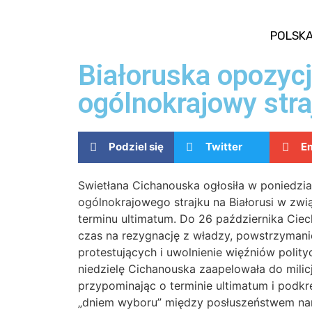
POLSK
Białoruska opozyc
ogólnokrajowy stra
Podziel się
Twitter
Em
Swietłana Cichanouska ogłosiła w poniedzi
ogólnokrajowego strajku na Białorusi w zw
terminu ultimatum. Do 26 października Cie
czas na rezygnację z władzy, powstrzyma
protestujących i uwolnienie więźniów polit
niedzielę Cichanouska zaapelowała do milicj
przypominając o terminie ultimatum i podkre
„dniem wyboru” między posłuszeństwem na