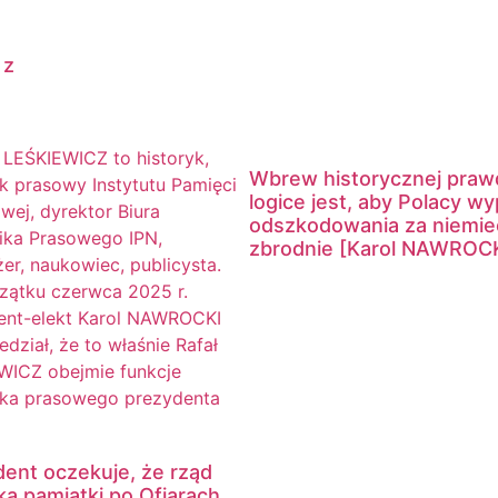
 z
Wbrew historycznej prawd
logice jest, aby Polacy wy
odszkodowania za niemie
zbrodnie [Karol NAWROCK
ent oczekuje, że rząd
a pamiątki po Ofiarach