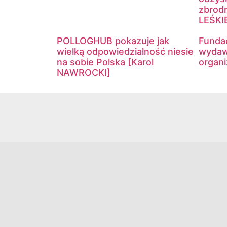
zbrodn
LEŚKI
POLLOGHUB pokazuje jak
Fundac
wielką odpowiedzialność niesie
wydaw
na sobie Polska [Karol
organ
NAWROCKI]