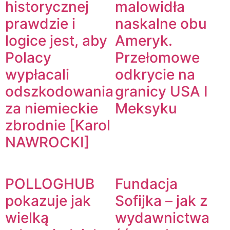
historycznej
malowidła
prawdzie i
naskalne obu
logice jest, aby
Ameryk.
Polacy
Przełomowe
wypłacali
odkrycie na
odszkodowania
granicy USA I
za niemieckie
Meksyku
zbrodnie [Karol
NAWROCKI]
POLLOGHUB
Fundacja
pokazuje jak
Sofijka – jak z
wielką
wydawnictwa