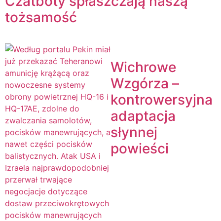
Czatboty spłaszczają naszą
tożsamość
Wichrowe
Wzgórza –
kontrowersyjna
adaptacja
słynnej
powieści