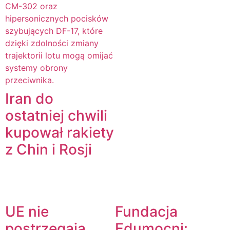
Iran do
ostatniej chwili
kupował rakiety
z Chin i Rosji
UE nie
Fundacja
postrzegają
Edumocni: