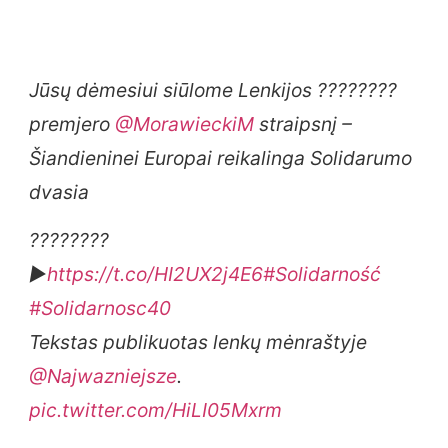
Jūsų dėmesiui siūlome Lenkijos ????????
premjero
@MorawieckiM
straipsnį –
Šiandieninei Europai reikalinga Solidarumo
dvasia
????????
▶️
https://t.co/HI2UX2j4E6
#Solidarność
#Solidarnosc40
Tekstas publikuotas lenkų mėnraštyje
@Najwazniejsze
.
pic.twitter.com/HiLI05Mxrm